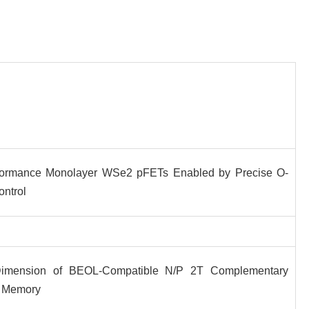
formance Monolayer WSe2 pFETs Enabled by Precise O-
ntrol
imension of BEOL-Compatible N/P 2T Complementary
l Memory