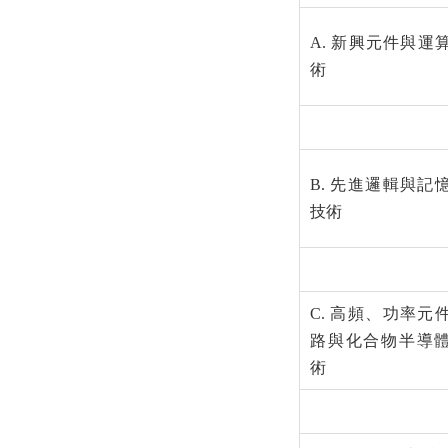
A. 新興元件與運
術
B. 先進邏輯與記
技術
C. 高頻、功率元
路與化合物半導
術