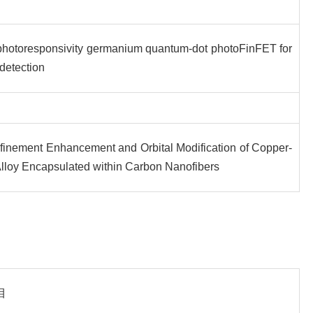
photoresponsivity germanium quantum-dot photoFinFET for
detection
finement Enhancement and Orbital Modification of Copper-
lloy Encapsulated within Carbon Nanofibers
目