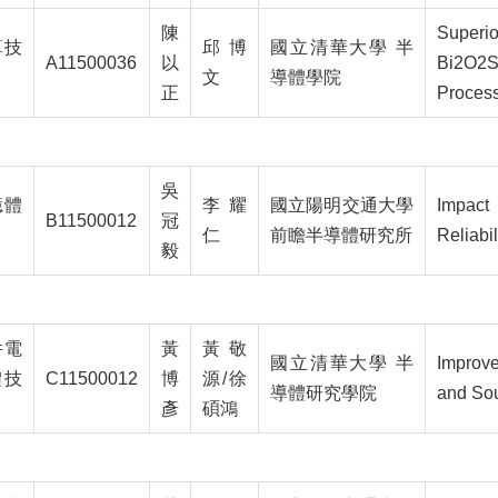
陳
Superio
算技
邱博
國立清華大學 半
A11500036
以
Bi2O2S
文
導體學院
正
Proces
吳
憶體
李耀
國立陽明交通大學
Impact
B11500012
冠
仁
前瞻半導體研究所
Reliabi
毅
件電
黃
黃敬
國立清華大學 半
Improv
體技
C11500012
博
源/徐
導體研究學院
and Sou
彥
碩鴻