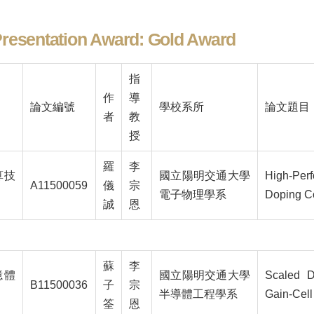
resentation Award: Gold Award
指
作
導
論文編號
學校系所
論文題目
者
教
授
羅
李
算技
國立陽明交通大學
High-Per
A11500059
儀
宗
電子物理學系
Doping Co
誠
恩
蘇
李
憶體
國立陽明交通大學
Scaled D
B11500036
子
宗
半導體工程學系
Gain-Cel
筌
恩