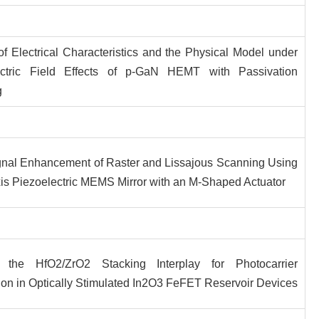
of Electrical Characteristics and the Physical Model under
ctric Field Effects of p-GaN HEMT with Passivation
g
nal Enhancement of Raster and Lissajous Scanning Using
is Piezoelectric MEMS Mirror with an M-Shaped Actuator
 the HfO2/ZrO2 Stacking Interplay for Photocarrier
ion in Optically Stimulated In2O3 FeFET Reservoir Devices