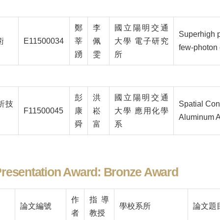
鄭
李
國立陽明交通
Superhigh 
術
E11500034
莘
佩
大學 電子研究
few-photon 
踴
雯
所
彭
洪
國立陽明交通
析技
Spatial Con
F11500045
康
崧
大學 應用化學
Aluminum A
舜
富
系
resentation Award: Bronze Award
作
指導
論文編號
學校系所
論文題
者
教授