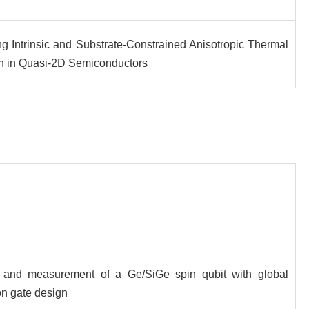
g Intrinsic and Substrate-Constrained Anisotropic Thermal
n in Quasi-2D Semiconductors
n and measurement of a Ge/SiGe spin qubit with global
n gate design