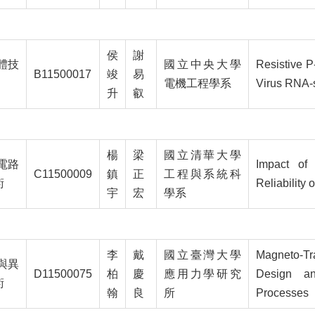
侯
謝
體技
國立中央大學
Resistive P
B11500017
竣
易
電機工程學系
Virus RNA-
升
叡
楊
梁
國立清華大學
電路
Impact of
C11500009
鎮
正
工程與系統科
術
Reliability
宇
宏
學系
李
戴
國立臺灣大學
Magneto-Tr
與異
D11500075
柏
慶
應用力學研究
Design an
術
翰
良
所
Processes