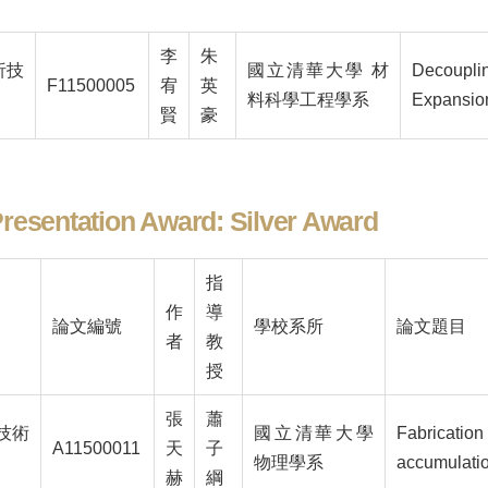
李
朱
析技
國立清華大學 材
Decouplin
F11500005
宥
英
料科學工程學系
Expansio
賢
豪
resentation Award: Silver Award
指
作
導
論文編號
學校系所
論文題目
者
教
授
張
蕭
技術
國立清華大學
Fabricatio
A11500011
天
子
物理學系
accumulatio
赫
綱