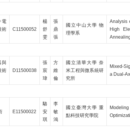
件電
楊
張
Analysis 
國立中山大學 物
技術
C11500052
舒
鼎
High Ele
理學系
雯
張
Annealin
器與
張
方
國立清華大學 奈
Mixed-Sig
技術
D11500038
宸
維
米工程與微系統研
a Dual-Ax
瑋
倫
究所
駱
李
國立臺灣大學 重
Modeling
術
E11500022
安
敏
點科技研究學院
Optimizat
琪
鴻