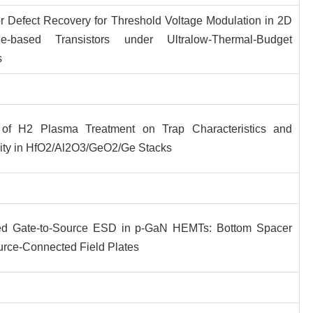
r Defect Recovery for Threshold Voltage Modulation in 2D
e-based Transistors under Ultralow-Thermal-Budget
s
 of H2 Plasma Treatment on Trap Characteristics and
lity in HfO2/Al2O3/GeO2/Ge Stacks
ed Gate-to-Source ESD in p-GaN HEMTs: Bottom Spacer
rce-Connected Field Plates