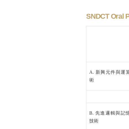
SNDCT Oral P
A. 新興元件與運
術
B. 先進邏輯與記
技術