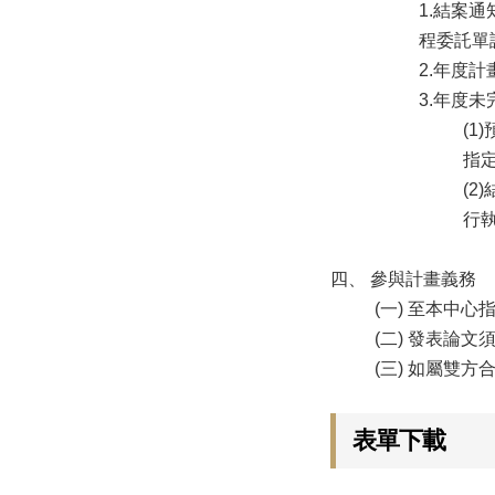
1.結案
程委託單
2.年度
3.年度
(
指
(2
行
四、 參與計畫義務
(一) 至本中
(二) 發表論
(三) 如屬雙
表單下載