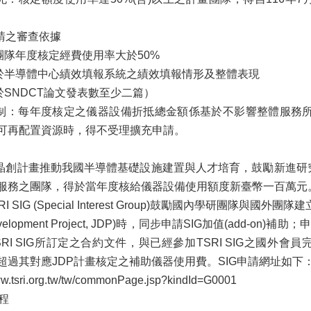
申請之審查依據
)團隊年度核定經費使用率大於50%
2)於半導體中心績效填報系統之績效填報情形及整體表現
)於SNDCT論文發表數至少二篇）
限制：每年度核定之儀器設備折抵總金額係基於不影響整體服務
可再配置資源時，得不受理擴充申請。
合晶創計畫推動我國半導體基礎設施建置與人才培育，鼓勵新進
服務之團隊，得於當年度核給儀器設備使用額度新臺幣一百萬元
SRI SIG (Special Interest Group)鼓勵國內學研
 Development Project, JDP)時，同步申請SIG加值(add-o
SRI SIG所訂定之合約文件，與已經參加TSRI SIG之國外
超過其對應JDP計畫核定之補助儀器使用費。SIG申請網址如下
ww.tsri.org.tw/tw/commonPage.jsp?kindId=G0001
程