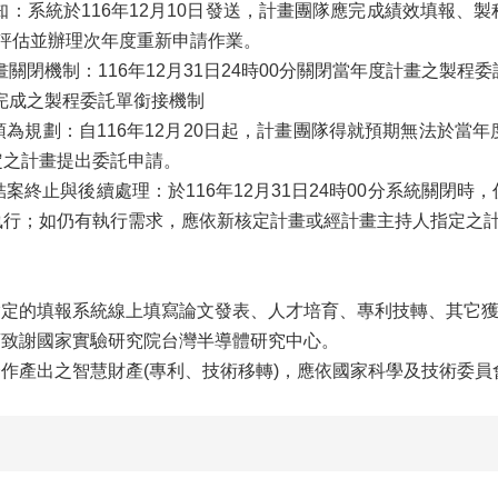
通知：系統於116年12月10日發送，計畫團隊應完成績效填報
評估並辦理次年度重新申請作業。
計畫關閉機制：116年12月31日24時00分關閉當年度計畫之製
未完成之製程委託單銜接機制
1)預為規劃：自116年12月20日起，計畫團隊得就預期無法於
定之計畫提出委託申請。
)結案終止與後續處理：於116年12月31日24時00分系統關
執行；如仍有執行需求，應依新核定計畫或經計畫主持人指定之計
心指定的填報系統線上填寫論文發表、人才培育、專利技轉、其它
文須致謝國家實驗研究院台灣半導體研究中心。
方合作產出之智慧財產(專利、技術移轉)，應依國家科學及技術委