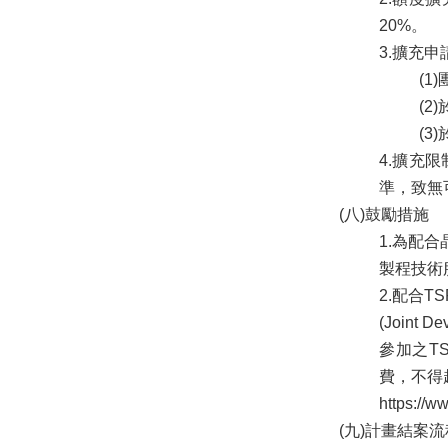
20%。
3.擴充
(1
(
(3
4.擴充
準，致無
(八)鼓勵措施
1.為配
製程技術
2.配合T
(Joint
參加之T
費，不得
https://w
(九)計畫結案流