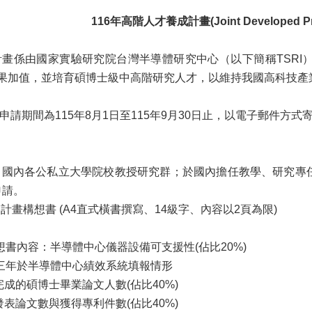
116年高階人才養成計畫(Joint Developed Pr
計畫係由國家實驗研究院台灣半導體研究中心（以下簡稱TSR
果加值，並培育碩博士級中高階研究人才，以維持我國高科技產
申請期間為115年8月1日至115年9月30日止，以電子郵件
資格：國內各公私立大學院校教授研究群；於國內擔任教學、研究
申請。
：計畫構想書 (A4直式橫書撰寫、14級字、內容以2頁為限)
構想書內容：半導體中心儀器設備可支援性(佔比20%)
近三年於半導體中心績效系統填報情形
)完成的碩博士畢業論文人數(佔比40%)
)發表論文數與獲得專利件數(佔比40%)