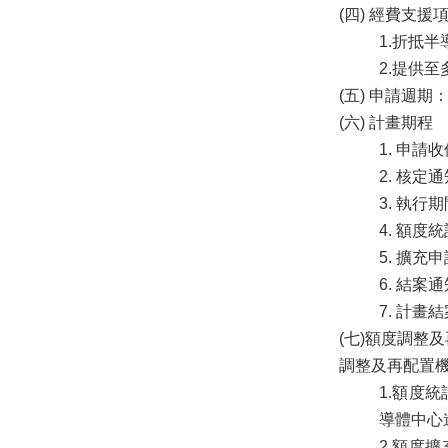
(四) 經費支援
1.折抵
2.提供至
(五) 申請週期
(六) 計畫期程
1. 申請
2. 核定
3. 執行
4. 額度
5. 擴充
6. 結案
7. 計畫
(七)額度調
調整及再配置
1.額度
導體中心
2.額度