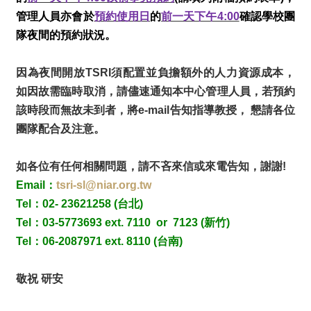
管理人員亦會於
預約使用日
的
前一天下午4:00
確認學校團
隊夜間的預約狀況。
因為夜間開放TSRI須配置並負擔額外的人力資源成本，
如因故需臨時取消，請儘速通知本中心管理人員，若預約
該時段而無故未到者，將e-mail告知指導教授， 懇請各位
團隊配合及注意。
如各位有任何相關問題，請不吝來信或來電告知，謝謝!
Email：
tsri-sl@niar.org.tw
Tel：02- 23621258 (台北)
Tel：03-5773693 ext. 7110 or 7123 (新竹)
Tel：06-2087971 ext. 8110 (台南)
敬祝 研安