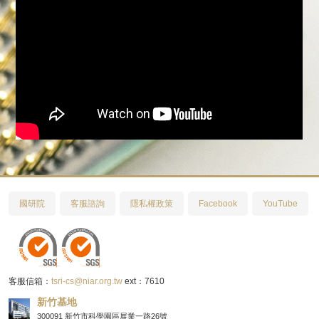
國研院
客服諮詢
隱私權政策
Facebook
YouTube
客服信箱：
tsri-cs@niar.org.tw
ext：7610
新竹基地
300091 新竹市科學園區展業一路26號