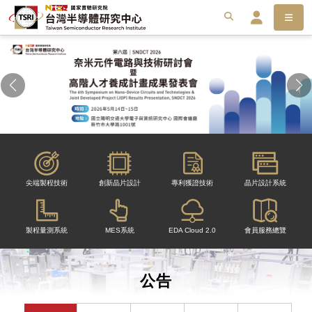
選單
搜尋
搜
會員服務平台
尖端製程技術
創新晶片設計
專利獲證技術
晶片設計系統
製程量測系統
MES系統
EDA Cloud 2.0
會員服務總覽
公告