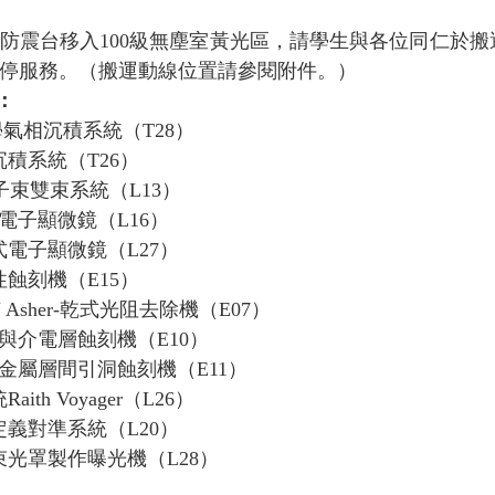
防震台移入100級無塵室黃光區，請學生與各位同仁於
停服務。（搬運動線位置請參閱附件。）
：
學氣相沉積系統（
T28）
積系統（T26）
子束雙束系統（
L13）
上型電子顯微鏡（
L16）
電子顯微鏡（L27）
蝕刻機（E15）
PEN Asher-乾式光阻去除機（
E07）
矽與介電層蝕刻機（
E10）
與金屬層間引洞蝕刻機（
E11）
th Voyager
（
L26）
義對準系統（L20）
光罩製作曝光機（L28）