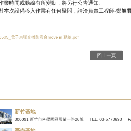
作業時間或動線有所變動，將另行公告通知。
對本次設備移入作業有任何疑問，請洽負責工
程師
-
鄭旭
60505_電子束曝光機防震台move in 動線.pdf
回上一頁
新竹基地
300091 新竹市科學園區展業一路26號
TEL. 03-5773693
F
臺南基地