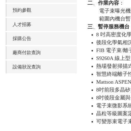
二
、
作業內容
：
預約參觀
電子束曝光機
範圍內機台暫
人才招募
三
、
暫停服務機台
8 吋高密度化
採購公告
後段化學氣相沉
FIB 電子束
/
離
廠商付款查詢
S9260A 線
熱場發射掃描式
設備狀況查詢
智慧終端離子性
Mattson AS
8吋前段多晶
8吋後段金屬
電子束微影系統Rai
晶粒等級圖案定
可變形束電子束