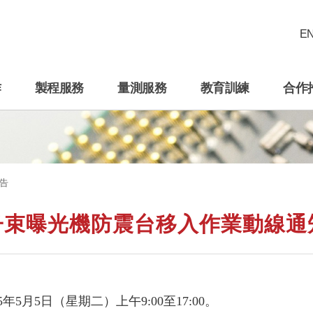
E
作
製程服務
量測服務
教育訓練
合作
告
子束曝光機防震台移入作業動線通
5
年
5
月
5
日（星期二）上午
9:00至17:00。