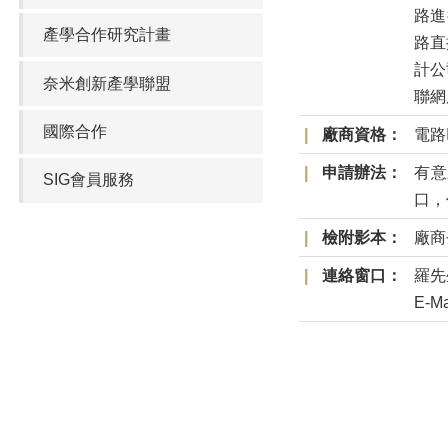
路進
產學合作研究計畫
路直
計公
奈米創新產學聯盟
聯網
國際合作
廠商資格：
電路
申請辦法：
有意
SIG會員服務
口，
檢附影本：
廠商
連絡窗口：
羅先生
E-Ma