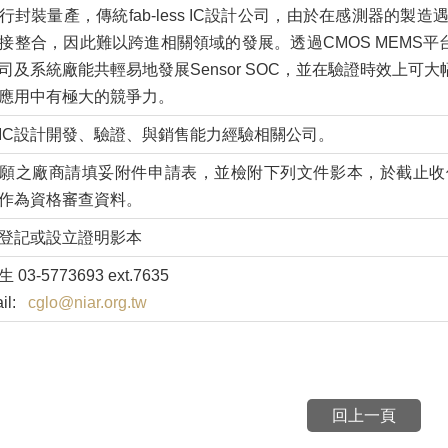
行封裝量產，傳統fab-less IC設計公司，由於在感測器
接整合，因此難以跨進相關領域的發展。透過CMOS MEMS平台可以
司及系統廠能共輕易地發展Sensor SOC，並在驗證時效上
應用中有極大的競爭力。
IC設計開發、驗證、與銷售能力經驗相關公司。
願之廠商請填妥附件申請表，並檢附下列文件影本，於截止收件
作為資格審查資料。
登記或設立證明影本
 03-5773693 ext.7635
il:
cglo@niar.org.tw
回上一頁